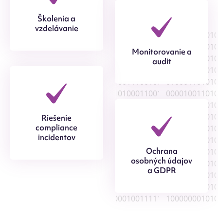
Školenia a
vzdelávanie
111001001100100110110000
101010100010010010101111
Monitorovanie a
100010000101111011110001
audit
001110001111011111101100
100010001010000010011100
001000011111100010100011
000100101010101010000100
100111001110010100001001
Riešenie
compliance
100100110101110000110011
incidentov
110001000010110101100001
Ochrana
000110001100001011000100
osobných údajov
101110110110011010111111
a GDPR
000001011100011101110100
001000111101101011110111
111111011110111000010011