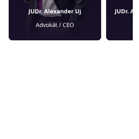
JUDr. Alexander Uj
JUDr. Al
Advokát / CEO
LEGALION
Naši klienti