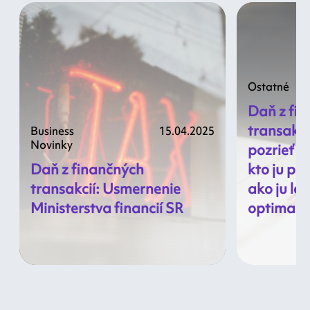
Ostatné
Daň z fi
transakci
Business
15.04.2025
Novinky
pozrieť n
Daň z finančných
kto ju pla
transakcií: Usmernenie
ako ju le
Ministerstva financií SR
optimali