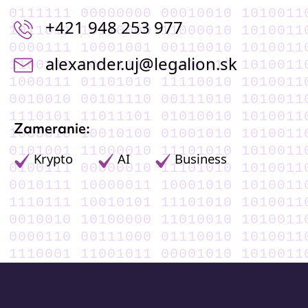
0100010001100110001111111000000000
+421 948 253 977
1111001010101010110110110101100000
1101000101100000000001110100010010
alexander.uj@legalion.sk
0110110110101010011001101000111100
1111100010011101010001111011010100
0001010100010011100100100001011101
1101011110000100011101011110111010
Zameranie:
1011000111110100110000100100101001
0111001011010110001010011110000101
Krypto
AI
Business
1101011001110111101001111000000100
0010100111001011000101111100000111
1001001000111010011101111100101010
1110000101001100100100101101000000
0101010011000110000001100001110000
1000011010010110011100011110010110