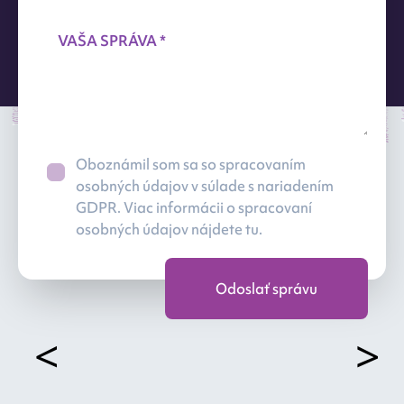
VAŠA SPRÁVA *
Oboznámil som sa so spracovaním
osobných údajov v súlade s nariadením
GDPR. Viac informácii o spracovaní
More Law
osobných údajov
nájdete tu.
Less problems
<
>